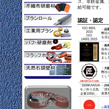
ス、非鉄金属、
労働安全衛生法の新たな
給可能です。
https://www.mhlw.go.jp
https://www.mhlw.go.j
認証・認定
2020/03/18
・弊社製品の輸出につい
弊社製品を海外に輸出
ISO 9001:
・品
2015
のご確認をお願い申し
弊社の
ISO
を頂
14001:2015
2018/6/28
・QAに研磨ベルト／エ
お問合せの多かった研
・長
長年
オススメの研磨ベルト
制を
まし
をQAのよくあるご質
・大
弊社
とし
「2009KANSAI
・20
「技
モノ作り元気
産業
企業100社」
・お