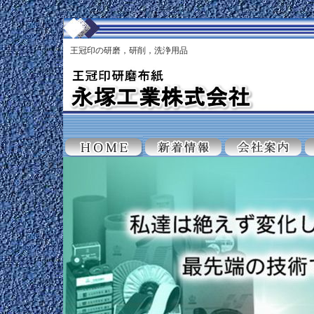
王冠印の研磨，研削，洗浄用品