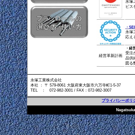
永塚
ビス
・SEC
永塚
応え
・経
受注
経営革新計画
品供
図る
永塚工業株式会社
本社 ： 〒 579-8061 大阪府東大阪市六万寺町1-5-37
TEL ： 072-982-3001 / FAX：072-982-3007
プライバシーポリ
Nagatsuka