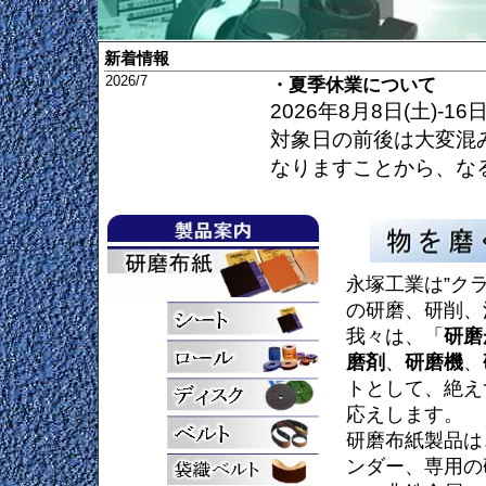
新着情報
2026/7
・夏季休業について
2026年8月8日(土)-
対象日の前後は大変混
なりますことから、な
お取引様にはご不便お
ます。
2023/9
・Cディスク5形、6形、
王冠印Cディスク5形(Φ1
永塚工業は”ク
り次第、廃番とさせて
の研磨、研削、
ご提案させて頂きます
我々は、「
研磨
磨剤
、
研磨機
、
お願い申し上げます。
トとして、絶え
※王冠印 Cディスク4形
応えします。
ざいません。
研磨布紙製品は
2023/3/28
・化学物質による労働災害防
ンダー、専用の
施行）